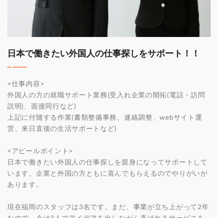
日本で働きたい外国人の仕事探しをサポート！！
<仕事内容>
外国人の方の就職サポート業務(受入れ企業の開拓(電話・訪問
説明)、面接同行など)
上記に付随する作業(書類整備事務、連絡調整、webサイト運
営、来日直後の生活サポートなど)
<アピールポイント>
日本で働きたい外国人の仕事探しを親身になってサポートして
います。企業と外国の方ともに喜んでもらえるのでやりがいが
あります。
現在福岡のスタッフは3名です。まだ、事業が立ち上がって2年
なので、今は3人でアイデアを出しながら喜ばれるサービスを